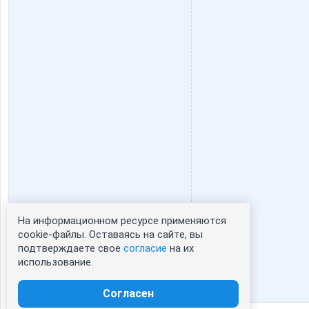
На информационном ресурсе применяются
Статистика портрета:
cookie-файлы. Оставаясь на сайте, вы
подтверждаете свое
согласие
на их
сейчас просматривают портрет - 0
использование.
зарегистрированные пользователи
посетившие портрет за 7 дней - 0
Согласен