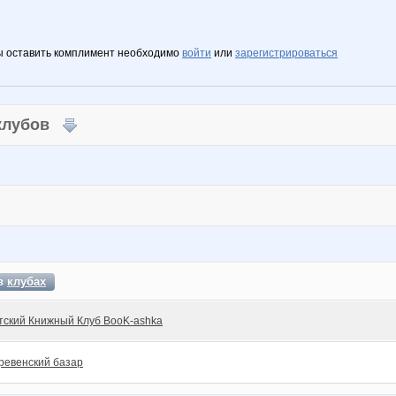
ы оставить комплимент необходимо
войти
или
зарегистрироваться
 клубов
 в
клубах
тский Книжный Клуб BooK-ashka
ревенский базар