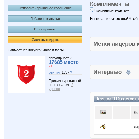
Комплименты
Отправить приватное сообщение
Комплиментов нет.
Вы не авторизованы! Чтоб
Добавить в друзья
Игнорировать
Сделать подарок
Метки лидеров
Совместная покупка: мама и малыш
популярность:
17685 место
-1 ↓
Интервью
рейтинг
1537
?
Привилегированный
пользователь
2
уровня
kristina2110 состоит
Де
Де