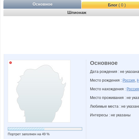
Основное
Блог
( 0 )
Шпионаж
Основное
Дата рождения : не указан
Место рождения :
Россия
,
Н
Место нахождения :
Россия
Место проживания : не ука
Любимые места : не указа
Интересы : не указаны
Портрет заполнен на 49 %