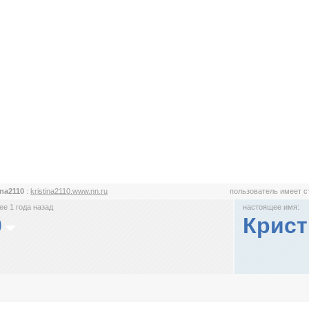
tina2110
:
kristina2110.www.nn.ru
пользователь имеет 
е 1 года назад
настоящее имя:
0
Крист